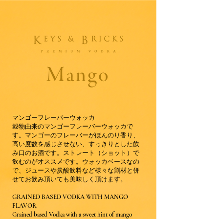
マンゴーフレーバーウォッカ
穀物由来のマンゴーフレーバーウォッカで
す。マンゴーのフレーバーがほんのり香り、
高い度数を感じさせない、すっきりとした飲
み口のお酒です。ストレート（ショット）で
飲むのがオススメです。ウォッカベースなの
で、ジュースや炭酸飲料など様々な割材と併
せてお飲み頂いても美味しく頂けます。
GRAINED BASED VODKA WITH MANGO
FLAVOR
Grained based Vodka with a sweet hint of mango