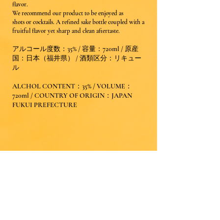
flavor.
We recommend our product to be enjoyed as
shots or cocktails. A refined sake bottle coupled with a
fruitful flavor yet sharp and clean aftertaste.
アルコール度数：35% / 容量：720ml / 原産
国：日本（福井県）​ / 酒類区分：リキュー
ル
ALCHOL CONTENT：35% / VOLUME：
720ml / COUNTRY OF ORIGIN：JAPAN
FUKUI PREFECTURE​