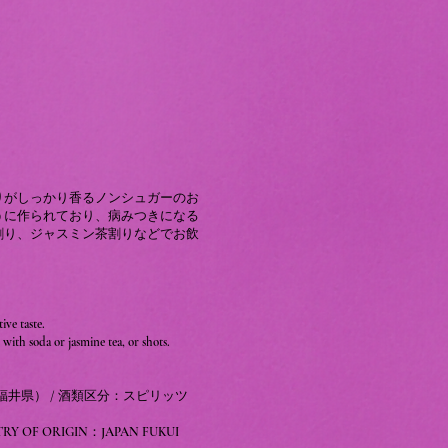
りがしっかり香るノンシュガーのお
うに作られており、病みつきになる
割り、ジャスミン茶割りなどでお飲
ive taste.
ith soda or jasmine tea, or shots.​
（福井県）​ / 酒類区分：スピリッツ
RY OF ORIGIN：JAPAN FUKUI