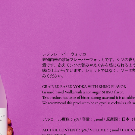
シソフレーバー ウォッカ
穀物由来の紫蘇フレーバーウォッカです。シソの香
酒です。あえてシソの苦みやえぐみを感じられるよ
味に仕上がっています。ショットではなく、ソーダ
みください。
GRAINED BASED VODKA WITH SHISO FLAVOR
Grained based Vodka with a non-sugar SHISO flavor.
This product has tastes of bitter, strong taste and it is an addict
We recommend this product to be enjoyed as cocktails such as w
アルコール度数：35% / 容量：720ml / 原産国：日本
ALCHOL CONTENT：35% / VOLUME：720ml / COUNT