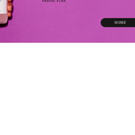
PREFECTURE​ ​
HOME